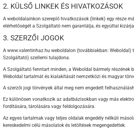
2. KÜLSŐ LINKEK ÉS HIVATKOZÁSOK
A weboldalainkon szereplő hivatkozások (linkek) egy része m
elérhetőségét a Szolgáltató nem garantálja, és egyúttal kizá
3. SZERZŐI JOGOK
A www.valentinhaz.hu weboldalon (továbbiakban: Weboldal) tal
Szolgáltató) szellemi tulajdona.
A Szolgáltató fenntart minden, a Weboldal bármely részének b
Weboldal tartalmát és kialakítását nemzetközi és magyar törv
A szerzői jogi törvények által meg nem engedett felhasználásh
Ez különösen vonatkozik az adatbázisokban vagy más elektron
fordítására, tárolására vagy feldolgozására.
Az egyes tartalmak vagy teljes oldalak engedély nélküli más
kereskedelmi célú másolatok és letöltések megengedettek.