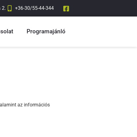
 2.
+36-30/55-44-344
solat
Programajánló
valamint az információs