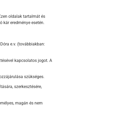
zen oldalak tartalmát és
zó kár eredménye esetén.
Dóra e.v. (továbbiakban:
tésével kapcsolatos jogot. A
hozzájárulása szükséges.
ására, szerkesztésére,
személyes, magán és nem