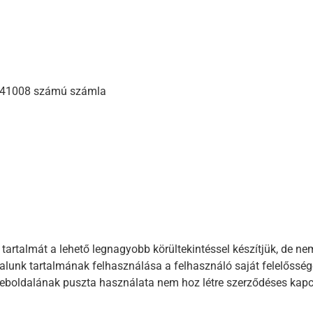
8741008 számú számla
talmát a lehető legnagyobb körültekintéssel készítjük, de nem 
dalunk tartalmának felhasználása a felhasználó saját felelősségé
 weboldalának puszta használata nem hoz létre szerződéses kapc