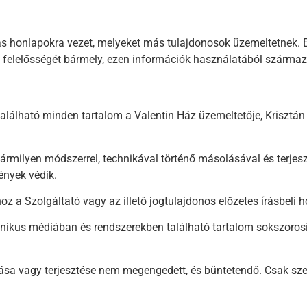
ás honlapokra vezet, melyeket más tulajdonosok üzemeltetnek. E
rja felelősségét bármely, ezen információk használatából szárma
álható minden tartalom a Valentin Ház üzemeltetője, Krisztán 
ármilyen módszerrel, technikával történő másolásával és terjesz
ények védik.
oz a Szolgáltató vagy az illető jogtulajdonos előzetes írásbeli 
ikus médiában és rendszerekben található tartalom sokszorosít
olása vagy terjesztése nem megengedett, és büntetendő. Csak 