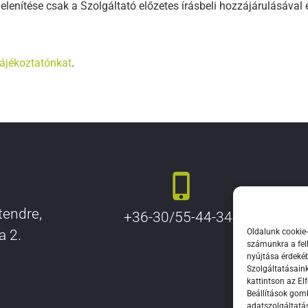
enítése csak a Szolgáltató előzetes írásbeli hozzájárulásával 
tájékoztatónkat
.
endre,
+36-30/55-44-344
Oldalunk cookie-
a 2.
számunkra a fel
nyújtása érdeké
Szolgáltatásaink
kattintson az E
Beállítások gomb
adatszolgáltatá