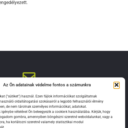
engedélyezett.
Az Ön adatainak védelme fontos a számunkra
valentinhaz@gmail.com
kat ("sütiket") használ. Ezen fájlok információkat szolgáltatnak
használó oldallátogatási szokásairól a legjobb felhasználói élmény
ben, de nem tárolnak személyes információkat, adatokat.
 igénybe vételével Ön beleegyezik a cookie-k használatába. Kérjük, hogy
lfogadom gombra, amennyiben böngészni szeretné weboldalunkat, vagy a
ra, ha korlátozni szeretné valamely statisztikai modul
sát.