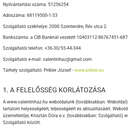
Nyilvántartási száma: 51256254
Adószáma: 68119500-1-33
Szolgáltató székhelye: 2000 Szentendre, Rév utca 2.
Bankszámla: a CIB Banknál vezetett 10403112-86767451-6
Szolgáltatói telefon: +36-30/55-44-344
Szolgáltatói e-mail: valentinhaz@gmail.com
Tárhely szolgáltató: Prikler József -
www.prikee.eu
1. A FELELŐSSÉG KORLÁTOZÁSA
A www.valentinhaz.hu weboldalunk (továbbiakban: Weboldal) tar
tartalom helyességéért, teljességéért és aktualitásáért. Webol
üzemeltetője, Krisztán Dóra e.v. (továbbiakban: Szolgáltató)
Szolgáltató között.