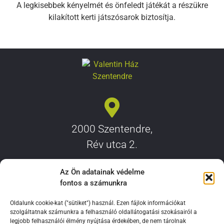
A legkisebbek kényelmét és önfeledt játékát a részükre
kilakított kerti játszósarok biztosítja.
2000 Szentendre,
Rév utca 2.
Az Ön adatainak védelme
fontos a számunkra
+36-30/55-44-344
Oldalunk cookie-kat ("sütiket") használ. Ezen fájlok információkat
szolgáltatnak számunkra a felhasználó oldallátogatási szokásairól a
legjobb felhasználói élmény nyújtása érdekében, de nem tárolnak