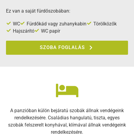
Ez van a saját fürdőszobában:
WC
Fürdőkád vagy zuhanykabin
Törölközők
Hajszárító
WC papír
SZOBA FOGLALÁS
A panzióban külön bejáratú szobák állnak vendégeink
rendelkezésére. Családias hangulatú, tiszta, egyes
szobák felszerelt konyhával, klímával állnak vendégeink
rendelkezésére.