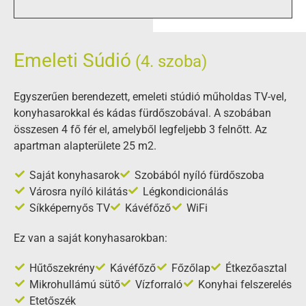
Emeleti Súdió
(4. szoba)
Egyszerűen berendezett, emeleti stúdió műholdas TV-vel,
konyhasarokkal és kádas fürdőszobával. A szobában
összesen 4 fő fér el, amelyből legfeljebb 3 felnőtt. Az
apartman alapterülete 25 m2.
Saját konyhasarok
Szobából nyíló fürdőszoba
Városra nyíló kilátás
Légkondicionálás
Síkképernyős TV
Kávéfőző
WiFi
Ez van a saját konyhasarokban:
Hűtőszekrény
Kávéfőző
Főzőlap
Étkezőasztal
Mikrohullámú sütő
Vízforraló
Konyhai felszerelés
Etetőszék