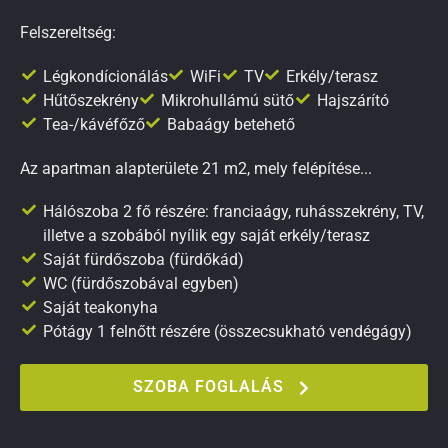
Felszereltség:
Légkondícionálás
WiFi
TV
Erkély/terasz
Hűtőszekrény
Mikrohullámú sütő
Hajszárító
Tea-/kávéfőző
Babaágy betehető
Az apartman alapterülete 21 m2, mely felépítése...
Hálószoba 2 fő részére: franciaágy, ruhásszekrény, TV,
illetve a szobából nyílik egy saját erkély/terasz
Saját fürdőszoba (fürdőkád)
WC (fürdőszobával egyben)
Saját teakonyha
Pótágy 1 felnőtt részére (összecsukható vendégágy)
SZOBA FOGLALÁS