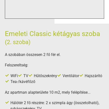
Emeleti Classic kétágyas szoba
(2. szoba)
A szobában összesen 2 fő fér el.
Felszereltség:
WiFi
TV
Hűtőszekrény
Ventilátor
Hajszárító
Tea-/kávéfőző
Az apartman alapterülete 10 m2, mely felépítése...
Hálótér 2 fő részére: 2 x szimpla ágy (összetolható),
ruhásszekrény, TV