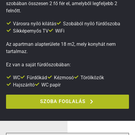
szobában összesen 2 fő fér el, amelyből legfeljebb 2
felnőtt.
Városra nyíló kilátás
Szobából nyíló fürdőszoba
Síkképernyős TV
WiFi
Az apartman alapterülete 18 m2, mely konyhát nem
tartalmaz.
Ez van a saját fürdőszobában:
WC
Fürdőkád
Kézmosó
Törölközők
Hajszárító
WC papír
SZOBA FOGLALÁS